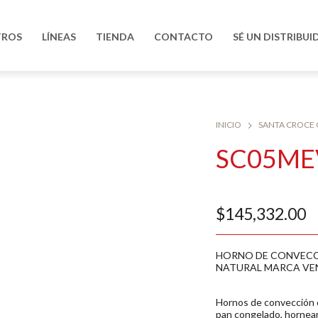
TROS
LÍNEAS
TIENDA
CONTACTO
SÉ UN DISTRIBUI
INICIO
SANTA CROCE
SC05ME
$
145,332.00
HORNO DE CONVECC
NATURAL MARCA VENI
Hornos de convección d
pan congelado, hornear 