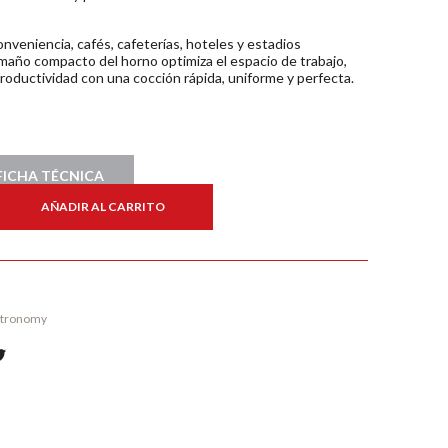
onveniencia, cafés, cafeterías, hoteles y estadios
maño compacto del horno optimiza el espacio de trabajo,
roductividad con una cocción rápida, uniforme y perfecta.
FICHA TÉCNICA
AÑADIR AL CARRITO
stronomy