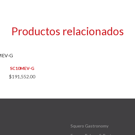
Productos relacionados
SC10MEV-G
$
191,552.00
Squero Gastronomy