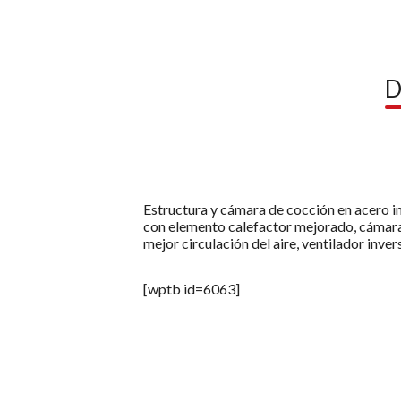
D
Estructura y cámara de cocción en acero in
con elemento calefactor mejorado, cámara
mejor circulación del aire, ventilador inve
[wptb id=6063]