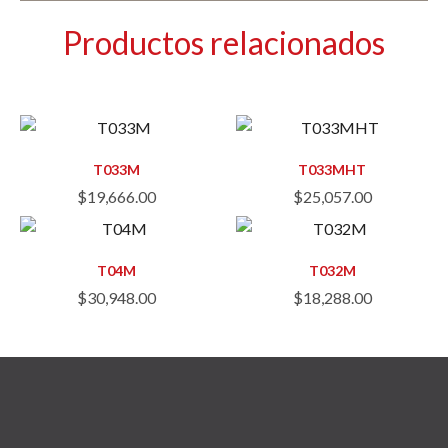
Productos relacionados
T033M
T033MHT
$
19,666.00
$
25,057.00
T04M
T032M
$
30,948.00
$
18,288.00